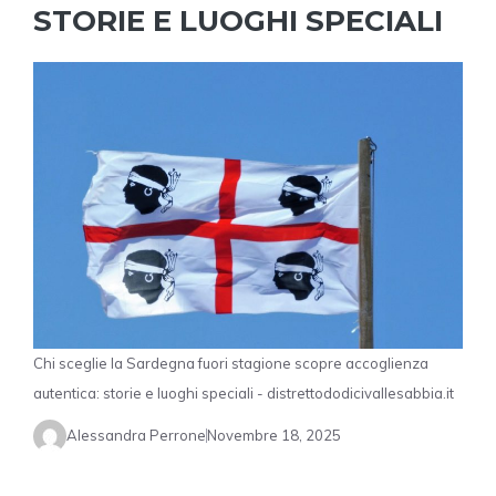
STORIE E LUOGHI SPECIALI
Chi sceglie la Sardegna fuori stagione scopre accoglienza
autentica: storie e luoghi speciali - distrettododicivallesabbia.it
Alessandra Perrone
Novembre 18, 2025