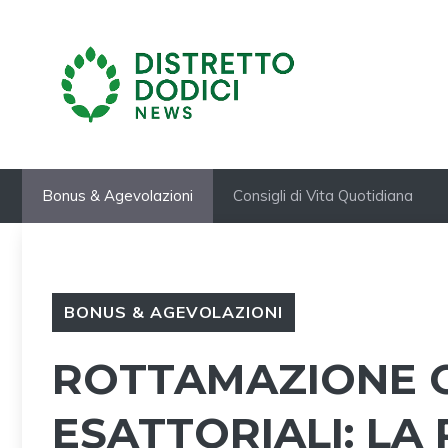
Vai
al
contenuto
Bonus & Agevolazioni
Consigli di Vita Quotidiana
BONUS & AGEVOLAZIONI
ROTTAMAZIONE 
ESATTORIALI: LA 