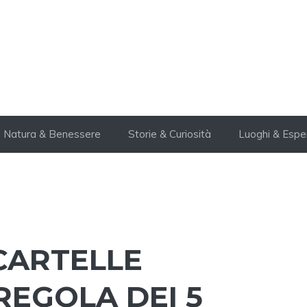
Natura & Benessere
Storie & Curiosità
Luoghi & Espe
CARTELLE
REGOLA DEI 5