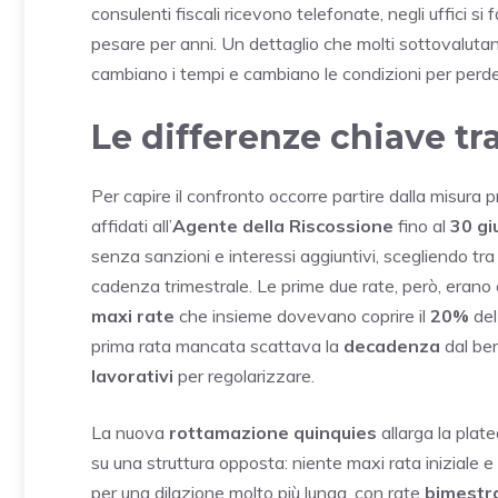
consulenti fiscali ricevono telefonate, negli uffici si
pesare per anni. Un dettaglio che molti sottovalutan
cambiano i tempi e cambiano le condizioni per perder
Le differenze chiave tr
Per capire il confronto occorre partire dalla misura 
affidati all’
Agente della Riscossione
fino al
30 g
senza sanzioni e interessi aggiuntivi, scegliendo tr
cadenza trimestrale. Le prime due rate, però, erano 
maxi rate
che insieme dovevano coprire il
20%
del
prima rata mancata scattava la
decadenza
dal ben
lavorativi
per regolarizzare.
La nuova
rottamazione quinquies
allarga la platea
su una struttura opposta: niente maxi rata iniziale e
per una dilazione molto più lunga, con rate
bimestra