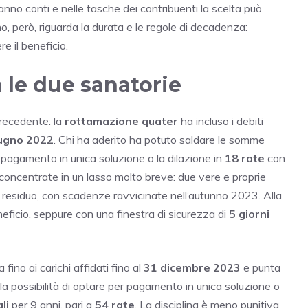
 fanno conti e nelle tasche dei contribuenti la scelta può
o, però, riguarda la durata e le regole di decadenza:
e il beneficio.
a le due sanatorie
precedente: la
rottamazione quater
ha incluso i debiti
iugno 2022
. Chi ha aderito ha potuto saldare le somme
a pagamento in unica soluzione o la dilazione in
18 rate
con
concentrate in un lasso molto breve: due vere e proprie
 residuo, con scadenze ravvicinate nell’autunno 2023. Alla
eficio, seppure con una finestra di sicurezza di
5 giorni
 fino ai carichi affidati fino al
31 dicembre 2023
e punta
 la possibilità di optare per pagamento in unica soluzione o
li
per 9 anni, pari a
54 rate
. La disciplina è meno punitiva