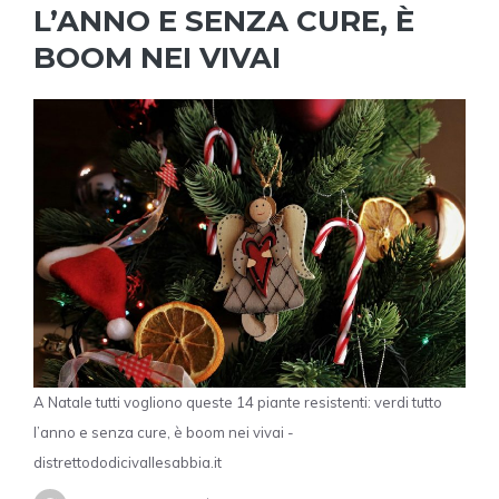
L’ANNO E SENZA CURE, È
BOOM NEI VIVAI
A Natale tutti vogliono queste 14 piante resistenti: verdi tutto
l’anno e senza cure, è boom nei vivai -
distrettododicivallesabbia.it