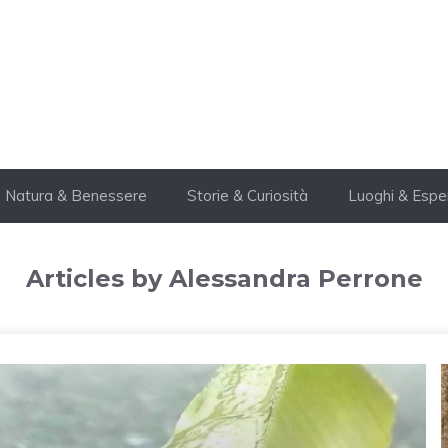
Natura & Benessere
Storie & Curiosità
Luoghi & Espe
Articles by Alessandra Perrone