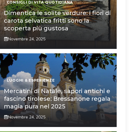
CONSIGLI DI VITA QUOTIDIANA
Dimentica le solite verdure: i fiori di
carota selvatica fritti sono la
scoperta più gustosa
Novembre 24, 2025
LUOGHI & ESPERIENZE
Mercatini di Natale, sapori antichi e
fascino tirolese: Bressanone regala
magia pura nel 2025
Novembre 24, 2025